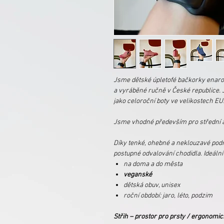
Jsme dětské úpletofé bačkorky enar
a vyráběné ručně v České republice.
jako celoroční boty ve velikostech E
Jsme vhodné především pro střední až
Díky tenké, ohebné a neklouzavé pod
postupné odvalování chodidla. Ideáln
na doma a do města
veganské
dětská obuv, unisex
roční období: jaro, léto, podzim
Střih – prostor pro prsty / ergonomic