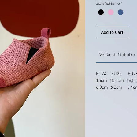
Softshell barva
*
Add to Cart
Velikostní tabulka
EU24 EU25 EU2
15cm 15,5cm 16,5
6,0cm 6,2cm 6,4c