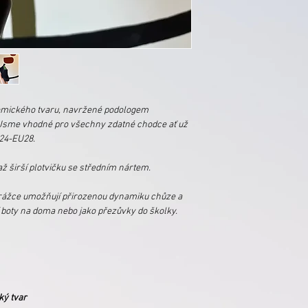
omického tvaru, navržené podologem
 Jsme vhodné pro všechny zdatné chodce ať už
U24-EU28.
 širší plotvičku se středním nártem.
rážce umožňují přirozenou dynamiku chůze a
í boty na doma nebo jako přezůvky do školky.
ký tvar