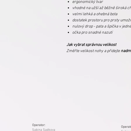
ergonomický tvar
vhodné na užší až běžně široká c
velmi lehká a ohebná bota
dostatek prostoru pro prsty umož
nulový drop - pata a špička v jedn
očka pro snadné nazutí
Jak vybrat správnou velikost
Změřte velikost nohy a přidejte
nadm
Operator:
Operat
Sabina Sadkova