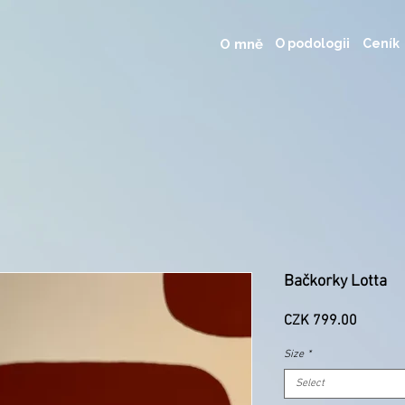
O mně
O podologii
Ceník
Bačkorky Lotta
Price
CZK 799.00
Size
*
Select