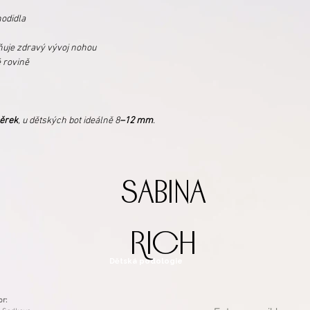
hodidla
ňuje zdravý vývoj nohou
é rovině
ěrek
, u dětských bot ideálně
8
–12 mm
.
sabina
rich
Dětská podologie
or: