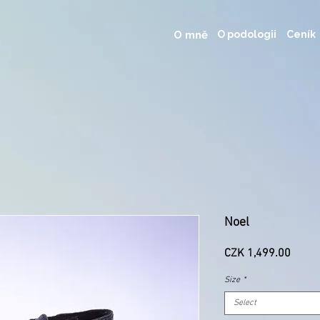
O mně
O podologii
Ceník
Noel
Price
CZK 1,499.00
Size
*
Select