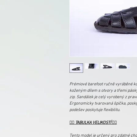
Prémiové barefoot ručně vyráběné k
koženým dílem s otvory a třemi pásk
zip. Sandálek je celý vyrobený z pr
Ergonomicky tvarovaná špička, posky
podešev poskytuje flexibilitu.
👉🏻
TABULKA VELIKOSTÍ
👈🏻
Tento model je určený pro zdatné ch