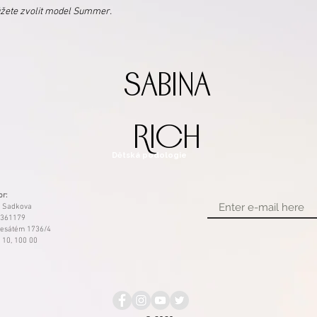
ůžete zvolit model Summer.
sabina
rich
Dětská podologie
or:
 Sadkova
3361179
esátém 1736/4
 10, 100 00