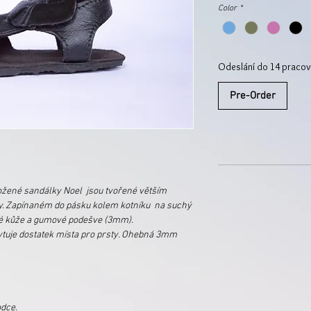
Color
*
Odeslání do 14 pracov
Pre-Order
ožené sandálky Noel jsou tvořené větším
y. Zapínaném do pásku kolem kotníku na suchý
avé kůže a gumové podešve (3mm).
tuje dostatek místa pro prsty. Ohebná 3mm
odce.