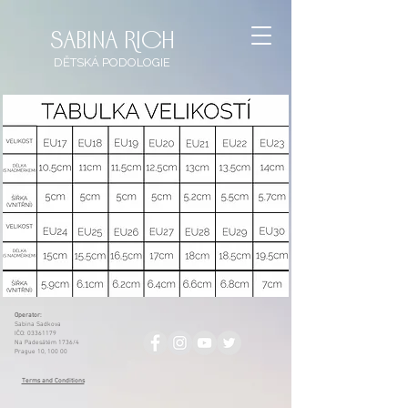
sabina rich
DĚTSKÁ
PODOLOGIE
Operator:
Sabina Sadkova
IČO:
03361179
Na Padesátém 1736/4
Prague 10, 100 00
Terms and Conditions